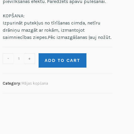
pievilkšanas efektu. Paredzēts apavu pulēšanai.
KOPŠANA:
Izpurināt putekļus no tīrīšanas cimda, netīru
drāniņu mazgāt ar rokām, izmantojot
saimniecības ziepes.Pēc izmazgāšanas ļauj nožūt.
-
+
ADD TO CART
Category:
Mājas kopšana