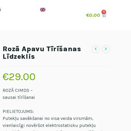
i
€
0.00
Rozā Apavu Tīrīšanas
Līdzeklis
€
29.00
ROZĀ CIMDS –
sausai tīrīšanai
PIELIETOJUMS:
Putekļu savākšanai no visa veida virsmām,
vienlaicīgi novēršot elektrostatisku putekļu