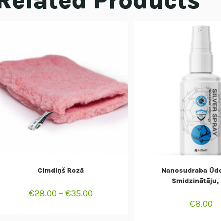
Related Products
SELECT OPTIONS
ADD TO CAR
Cimdiņš Rozā
Nanosudraba Ūde
Smidzinātāju,
€
28.00
–
€
35.00
€
8.00