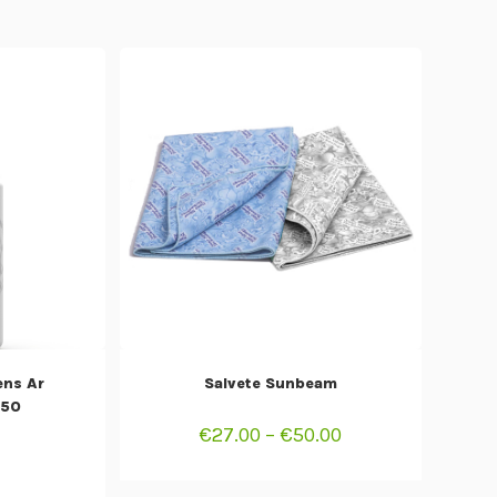
T
SELECT OPTIONS
ns Ar
Salvete Sunbeam
 50
€
27.00
–
€
50.00