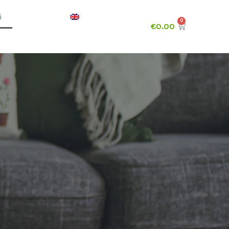
i
€
0.00