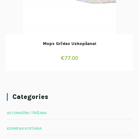
ADD TO CART
Mops Grīdas Uzkopšanai
€
77.00
Categories
AUTOMAŠĪNU TĪRĪŠANA
ĶERMEŅA KOPŠANA